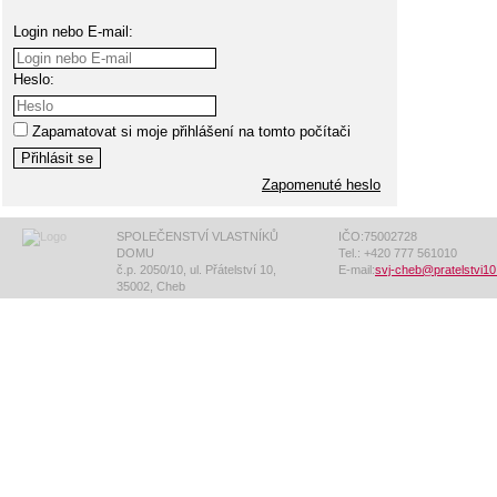
Login nebo E-mail:
Heslo:
Zapamatovat si moje přihlášení na tomto počítači
Zapomenuté heslo
SPOLEČENSTVÍ VLASTNÍKŮ
IČO:75002728
DOMU
Tel.: +420 777 561010
č.p. 2050/10, ul. Přátelství 10,
E-mail:
svj-cheb@pratelstvi10
35002, Cheb