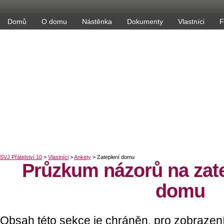
Domů
O domu
Nástěnka
Dokumenty
Vlastníci
F
Průzkum názorů na zat
domu
Obsah této sekce je chráněn, pro zobrazení j