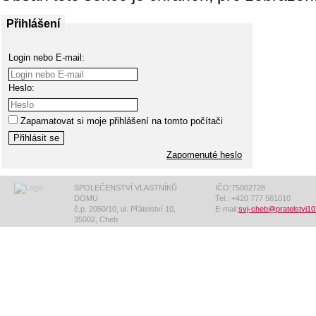
Přihlášení
Login nebo E-mail:
Heslo:
Zapamatovat si moje přihlášení na tomto počítači
Zapomenuté heslo
SPOLEČENSTVÍ VLASTNÍKŮ
IČO:75002728
DOMU
Tel.: +420 777 561010
č.p. 2050/10, ul. Přátelství 10,
E-mail:
svj-cheb@pratelstvi10
35002, Cheb